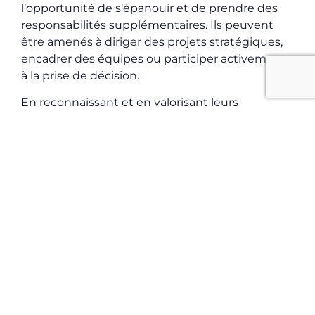
l’opportunité de s’épanouir et de prendre des
responsabilités
supplémentaires. Ils peuvent
être amenés à diriger des projets stratégiques,
encadrer des équipes ou participer activement
à la prise de décision.
En reconnaissant et en valorisant leurs
compétences, vous contribuez à renforcer leur
engagement et à
développer leur potentiel.
À LIRE AUSSI
À LIRE AUSSI