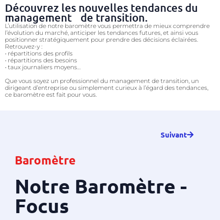
Découvrez les nouvelles tendances du
management de transition.
L’utilisation de notre baromètre vous permettra de mieux comprendre
l’évolution du marché, anticiper les tendances futures, et ainsi vous
positionner stratégiquement pour prendre des décisions éclairées.
Retrouvez-y :
• répartitions des profils
• répartitions des besoins
• taux journaliers moyens…
Que vous soyez un professionnel du management de transition, un
dirigeant d’entreprise ou simplement curieux à l’égard des tendances,
ce baromètre est fait pour vous.
Suivant
Baromètre
Notre Baromètre -
Focus