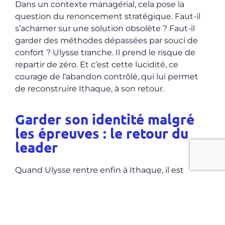
Dans un contexte managérial, cela pose la
question du renoncement stratégique. Faut-il
s’acharner sur une solution obsolète ? Faut-il
garder des méthodes dépassées par souci de
confort ? Ulysse tranche. Il prend le risque de
repartir de zéro. Et c’est cette lucidité, ce
courage de l’abandon contrôlé, qui lui permet
de reconstruire Ithaque, à son retour.
Garder son identité malgré
les épreuves : le retour du
leader
Quand Ulysse rentre enfin à Ithaque, il est
méconnaissable. Et pourtant, c’est bien lui. Il a
changé, mais il reste Ulysse. Il observe, il analyse,
il ne prend pas sa place de leader par la force,
mais par la stratégie et la compréhension fine