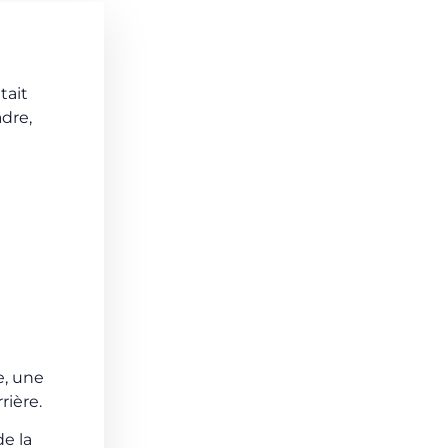
tait
adre,
e, une
rière.
de la