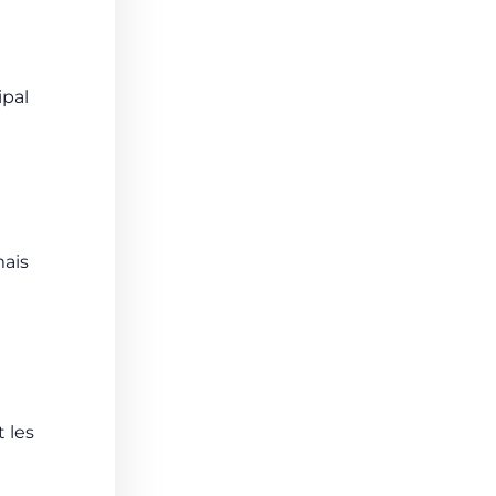
ipal
mais
t les