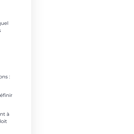
quel
s
ons :
éfinir
nt à
doit