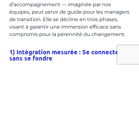
d’accompagnement — imaginée par nos
équipes, peut servir de guide pour les managers
de transition. Elle se décline en trois phases,
visant à garantir une immersion efficace sans
compromis pour la pérennité du changement.
1) Intégration mesurée : Se connecter
sans se fondre
Dès son arrivée, le manager de transition établit
une relation de confiance avec les équipes. Il
écoute, observe et participe aux dynamiques
d’équipe, tout en gardant en tête qu’il est une
ressource temporaire. Cette première phase lui
permet de créer des liens solides sans se laisser
submerger par les émotions ou les conflits
internes.